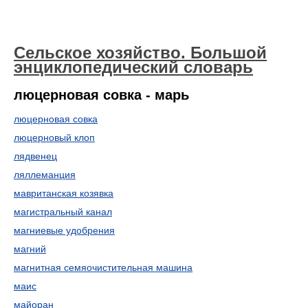
Сельское хозяйство. Большой
энциклопедический словарь
люцерновая совка - марь
люцерновая совка
люцерновый клоп
лядвенец
ляллеманция
мавританская козявка
магистральный канал
магниевые удобрения
магний
магнитная семяочистительная машина
маис
майоран