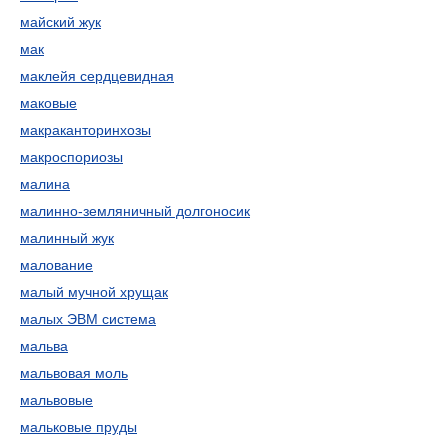
майский жук
мак
маклейя сердцевидная
маковые
макраканторинхозы
макроспориозы
малина
малинно-земляничный долгоносик
малинный жук
малование
малый мучной хрущак
малых ЭВМ система
мальва
мальвовая моль
мальвовые
мальковые пруды