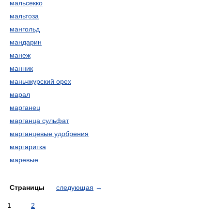
мальсекко
мальтоза
мангольд
мандарин
манеж
манник
маньчжурский орех
марал
марганец
марганца сульфат
марганцевые удобрения
маргаритка
маревые
Страницы
следующая
→
1
2